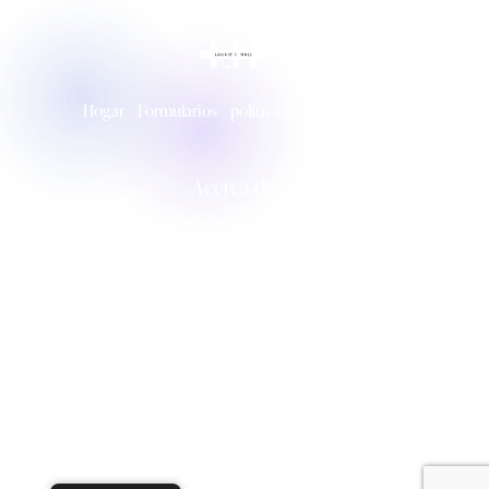
Hogar
Formularios
política de privacidad
Acerca de
me dedico a con adultos, parejas y papás. Hablo español
hablado y escrito con fluidez y realizo sesiones de terapia
tanto en inglés como en español.
Contacto
+1 (619)-297-0025
laurie@lauriejhall.com
© 2026. Laurie J. Hall, LCSW